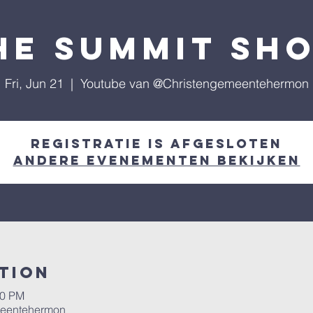
he Summit Sh
Fri, Jun 21
  |  
Youtube van @Christengemeentehermon
Registratie is afgesloten
Andere evenementen bekijken
tion
30 PM
meentehermon