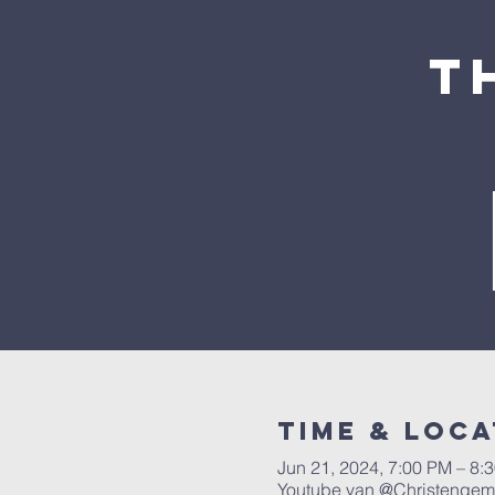
T
Time & Loca
Jun 21, 2024, 7:00 PM – 8:
Youtube van @Christenge