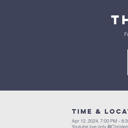
T
F
Time & Loca
Apr 12, 2024, 7:00 PM – 8:
Youtube live only @Chris