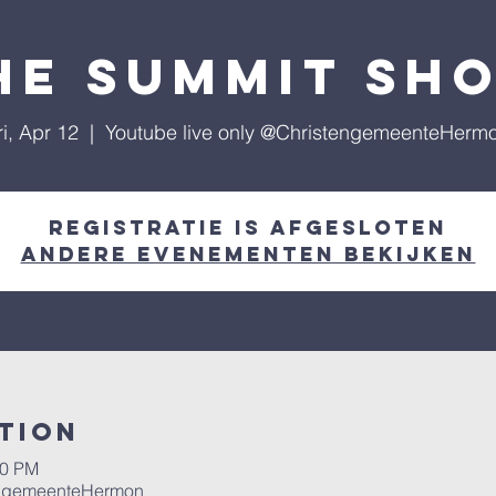
he Summit Sh
ri, Apr 12
  |  
Youtube live only @ChristengemeenteHerm
Registratie is afgesloten
Andere evenementen bekijken
tion
30 PM
tengemeenteHermon