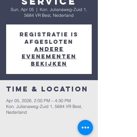
Service
Sun, Apr 05
  |  
Kon. Julianaweg-Zuid 1,
5684 VR Best, Nederland
Registratie is
afgesloten
Andere
evenementen
bekijken
Time & Location
Apr 05, 2026, 2:00 PM – 4:30 PM
Kon. Julianaweg-Zuid 1, 5684 VR Best,
Nederland