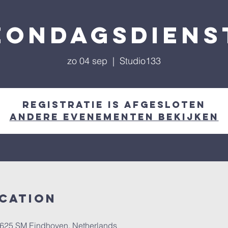
Zondagsdiens
zo 04 sep
  |  
Studio133
Registratie is afgesloten
Andere evenementen bekijken
ocation
 5625 SM Eindhoven, Netherlands